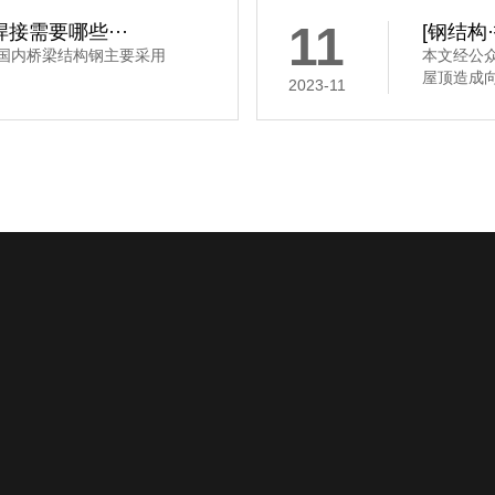
11
接需要哪些···
[钢结构
，国内桥梁结构钢主要采用
本文经公
屋顶造成向
2023-11