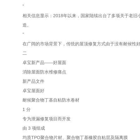
”
相关信息显示：2018年以来，国家陆续出台了多项关于老旧
造。
”
在广阔的市场背景下，传统的屋顶修复方式由于没有耐候性
二
卓宝新产品——好屋面
消除屋面防水维修痛点
新产品文件
卓宝屋面好
耐候聚合物丁基自粘防水卷材
1 分
专为泄漏修复项目而开发
由 3 项组成
均质TPO聚合物片材、聚合物丁基橡胶自粘层及隔离膜