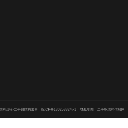
电话
成功案例
134855380
邮 箱：859552203@qq.
房
手 机：13675637085
地 址：苏州市常熟市虞
料
售
迁
卖
-二手钢结构回收-二手钢结构出售
皖ICP备18025882号-1
XML地图
二手钢结构信息网
场