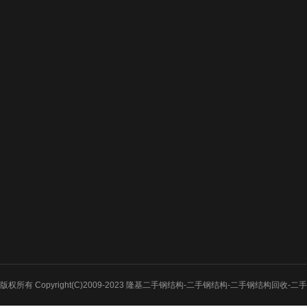
关于我们
新闻中心
产品展示
公司介绍
公司新闻
二手钢结构
二手钢结构产品优
公司公告
二手钢结构厂房
势
行业新闻
二手钢结构材料
服务流程
二手钢结构出售
二手钢结构拆迁
二手钢结构买卖
版权所有 Copyright(C)2009-2023 隆基二手钢结构-二手钢结构-二手钢结构回收
二手钢结构市场