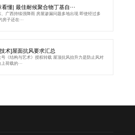
看懂| 最佳耐候聚合物丁基自···
东、广西持续强降雨 房屋渗漏问题多地出现 即使经过多
的房子还在···
·技术]屋面抗风要求汇总
众号《结构与艺术》授权转载 屋顶抗风抬升力是防止风对
上荷载的···