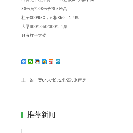
36米宽*108米长*6.5米高
柱子600/950，面板350，1.4厚
大梁800/1050/300/1.4厚
只有柱子大梁
上一篇：
宽84米*长72米*高9米库房
推荐新闻