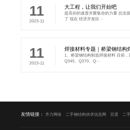
11
大工程，让我们开始吧
提高你的速度并聚集你的力量 抗击
了 现在 经济开发区···
2023-11
11
焊接材料专题｜桥梁钢结构焊
1、桥梁钢结构制造焊接材料 目前
Q345、Q370、Q···
2023-11
友情链接：
齐力网络
二手钢结构供求信息网
百度
二