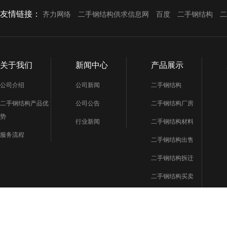
友情链接：
齐力网络
二手钢结构供求信息网
百度
二手钢结构
二
关于我们
新闻中心
产品展示
公司介绍
公司新闻
二手钢结构
二手钢结构产品优
公司公告
二手钢结构厂房
势
行业新闻
二手钢结构材料
服务流程
二手钢结构出售
二手钢结构拆迁
二手钢结构买卖
二手钢结构市场